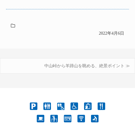
2022年4月6日
中山峠から羊蹄山を眺める、絶景ポイント ≫
投
稿
ナ
ビ
ゲ