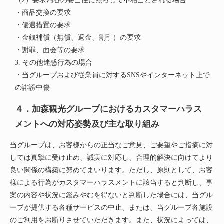
（2）要求内容の妥当性に照らして不相当とされる場合
・商品交換の要求
・優遇措置の要求
・金銭補償（無償、返金、割引）の要求
・謝罪、面会等の要求
3. その他迷惑行為の場合
・当グループおよび従業員に対するSNSやインターネット上で
の誹謗中傷
４．加森観光グループにおけるカスタマーハラス
メントへの対応姿勢及び主な取り組み
当グループは、お客様からの正当なご意見、ご要望やご指摘に対
しては真摯に受け止め、誠実に対応し、合理的解決に向けてより
良い関係の構築に努めてまいります。ただし、原則として、お客
様による行為がカスタマーハラスメントに該当すると判断し、事
案の内容や状況に鑑みやむを得ないと判断した場合には、当グル
ープが提供する各種サービスの中止、または、当グループ各施設
のご利用をお断りさせていただきます。また、状況によっては、