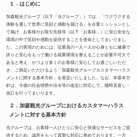
１．はじめに
加森観光グループ（以下「当グループ」）では、「ワクワクする
体験を通して世界に笑顔と感動を届ける」を企業ミッションとし
て掲げ、お客様やお取引先様等（以下「お客様」）に安心安全な
環境の中で笑顔や感動を提供することを使命としてまいりまし
た。この実現のためには、従業員の一人一人が心身ともに健康で
誇りと安心をもって働ける就業環境を整えることが必要不可欠で
あると考え、かつより多くのお客様に安心してお過ごしいただ
き、ご満足いただけるよう「加森観光グループカスタマーハラス
メントに関する基本方針」を策定いたしました。なお、本基本方
針は、今後の社会情勢や法令等の改定に対応して、随時見直し・
改訂を行ってまいります。
２．加森観光グループにおけるカスタマーハラス
メントに対する基本方針
当グループは、お客様一人ひとりに安心と快適なサービスをご提
供するため、誠意をもって真摯な対応に努めております。一方