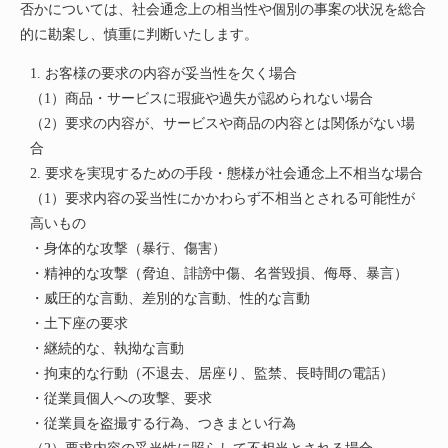
否かについては、社会通念上の相当性や個別の事案の状況を総合
的に勘案し、慎重に判断いたします。
1. お客様の要求の内容が妥当性を欠く場合
（1）商品・サービスに瑕疵や過失が認められない場合
（2）要求の内容が、サービスや商品の内容とは関係がない場
合
2. 要求を実現するための手段・態様が社会通念上不相当な場合
（1）要求内容の妥当性にかかわらず不相当とされる可能性が
高いもの
・身体的な攻撃（暴行、傷害）
・精神的な攻撃（脅迫、誹謗中傷、名誉毀損、侮辱、暴言）
・威圧的な言動、差別的な言動、性的な言動
・土下座の要求
・継続的な、執拗な言動
・拘束的な行動（不退去、居座り、監禁、長時間の電話）
・従業員個人への攻撃、要求
・従業員を盗撮する行為、つきまとい行為