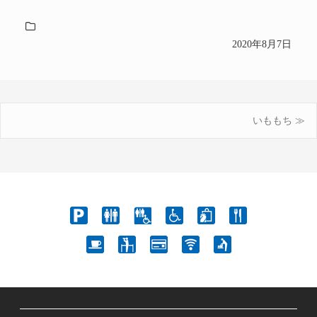
2020年8月7日
いももち ≫
投
稿
ナ
ビ
ゲ